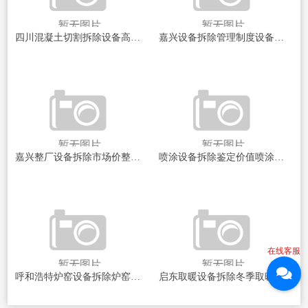
四川混凝土切割拆除设备高效拆除技术揭秘！如何选择最佳设备？
嘉兴设备拆除管理制度设备拆除安全与管理新规探讨
嘉兴整厂设备拆除市场价整厂设备拆除的秘密与市场动态揭秘
喷涂设备拆除鉴定价值喷涂设备拆除后的隐秘价值揭秘
在线客服
呼和浩特炉窑设备拆除炉窑设备拆除背后的秘密与挑战！
启东取暖设备拆除冬季取暖设备的隐患与安全拆除探讨