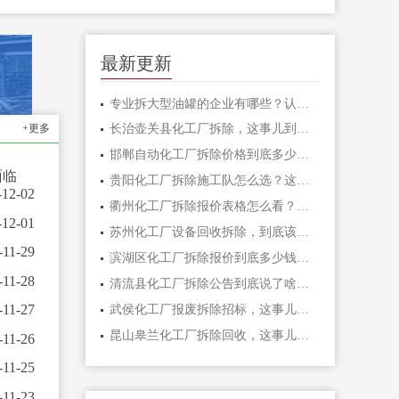
最新更新
专业拆大型油罐的企业有哪些？认准资质和真实业绩是关键
+更多
长治壶关县化工厂拆除，这事儿到底怎么干才安全？
邯郸自动化工厂拆除价格到底多少钱一平米？别被低价忽悠了
面临
贵阳化工厂拆除施工队怎么选？这几个坑千万别踩
-12-02
衢州化工厂拆除报价表格怎么看？我踩过的坑全告诉你
-12-01
苏州化工厂设备回收拆除，到底该找谁？这事儿坑太多
-11-29
滨湖区化工厂拆除报价到底多少钱？别被坑了，先看这篇
-11-28
清流县化工厂拆除公告到底说了啥？一文帮你理清楚
-11-27
武侯化工厂报废拆除招标，这事儿到底值不值得干？
昆山皋兰化工厂拆除回收，这事儿到底有多复杂？
-11-26
-11-25
-11-23