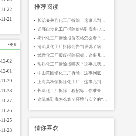
推荐阅读
-11-22
-11-21
长治壶关县化工厂拆除，这事儿到底怎么干才安全？
邯郸自动化工厂拆除价格到底多少钱一平米？别被低价忽悠了
衢州化工厂拆除报价表格怎么看？我踩过的坑全告诉你
+更多
清流县化工厂拆除公告到底说了啥？一文帮你理清楚
武侯化工厂报废拆除招标，这事儿到底值不值得干？
-12-02
常熟化工厂拆除找哪家？这事儿我踩过坑，给你说点实在的
-12-01
中山黄圃镇化工厂拆除，这事到底有多复杂？
-11-29
上海高桥镇拆除化工厂，这事儿到底意味着什么？
-11-28
长葛化工厂拆除工程招标，你准备好了吗？
这笔账到底怎么算？环境与安全的“硬道理”
-11-27
-11-26
-11-25
猜你喜欢
-11-23