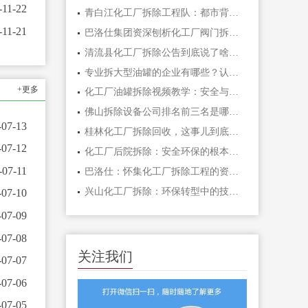
-11-22
青白江化工厂拆除工程队：都市背后的资深力量与安全守护者
-11-21
巴洛仕集团资深刨析化工厂阀门拆除的根本技术与安全规范
清流县化工厂拆除公告到底说了啥？一文帮你理清楚
专业拆大型油罐的企业有哪些？认准资质和真实业绩是关键
+更多
化工厂油罐拆除视频教学：安全与效率高作业全刨析
佛山拆除设备公司排名前三名是哪几家？
-07-13
桂林化工厂拆除回收，这事儿到底怎么干才不踩坑？
-07-12
化工厂后院拆除：安全环保的根本步骤与实施要点
-07-11
巴洛仕：怀集化工厂拆除工程的资深化解策划
兴山化工厂拆除：环保转型中的技术挑战与化解策划
-07-10
-07-09
-07-08
关注我们
-07-07
-07-06
-07-05