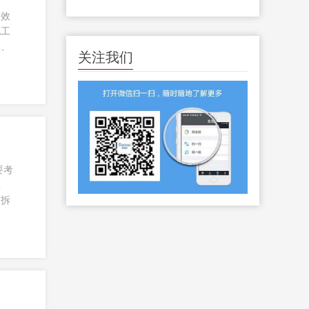
高效
化工
理、
关注我们
要考
注
的拆