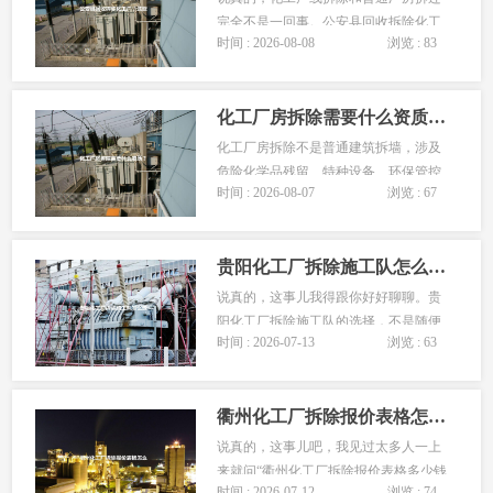
完全不是一回事。公安县回收拆除化工
时间 : 2026-08-08
浏览 : 83
厂，重点在“回收”二字——设备、管
道、废液里的残余价值怎么安全变现，
才是整个项目的核心。这篇文章把从前
化工厂房拆除需要什么资质？这份清单施工单位必须拿全
期评估到最终验收的全流程讲清楚，帮
你避开那些容易踩的坑。公安县回收拆
化工厂房拆除不是普通建筑拆墙，涉及
除化工厂，...
危险化学品残留、特种设备、环保管控
时间 : 2026-08-07
浏览 : 67
等多重风险。施工单位必须具备建筑业
企业资质、安全生产许可证、特种作业
人员资质三项硬性条件，缺一不可。
贵阳化工厂拆除施工队怎么选？这几个坑千万别踩
2024年应急管理部公布的危化品事故通
报中，有3起拆除施工事故直接与资质不
说真的，这事儿我得跟你好好聊聊。贵
全有关。这篇文章把...
阳化工厂拆除施工队的选择，不是随便
时间 : 2026-07-13
浏览 : 63
找个施工队就能干的事儿。你可能会
问，不就是拆个厂房吗，能有多复杂？
我跟你说，这里面的门道多了去了。我
衢州化工厂拆除报价表格怎么看？我踩过的坑全告诉你
自己在化工行业摸爬滚打十几年，亲眼
见过因为选错施工队导致的爆炸...
说真的，这事儿吧，我见过太多人一上
来就问“衢州化工厂拆除报价表格多少钱
时间 : 2026-07-12
浏览 : 74