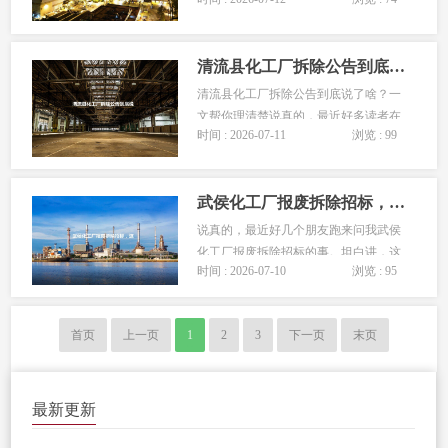
一份”，好像拿到一张表就能搞定所有
事。我跟你说，别信这个。我自己在化
工行业混了十多年，经手过不下20个拆
清流县化工厂拆除公告到底说了啥？一文帮你理清楚
除项目，光衢州本地就跑了七八个厂
区。今天就把这些经验摊开来聊，帮...
清流县化工厂拆除公告到底说了啥？一
文帮你理清楚说真的，最近好多读者在
时间 : 2026-07-11
浏览 : 99
后台问我清流县化工厂拆除公告的事
儿。这事儿吧，说白了就是当地政府要
对一批老旧化工设施进行拆除，涉及安
武侯化工厂报废拆除招标，这事儿到底值不值得干？
全、环保、补偿等一系列问题。很多
人...
说真的，最近好几个朋友跑来问我武侯
化工厂报废拆除招标的事。坦白讲，这
时间 : 2026-07-10
浏览 : 95
项目看着诱人，但坑也不少。我直接说
结论：武侯化工厂报废拆除招标，核心
要看你是不是有资质、有经验、能扛得
首页
上一页
1
2
3
下一页
末页
住环保和安全这两座大山。没这两把刷
子，别碰。我自己在行...
最新更新