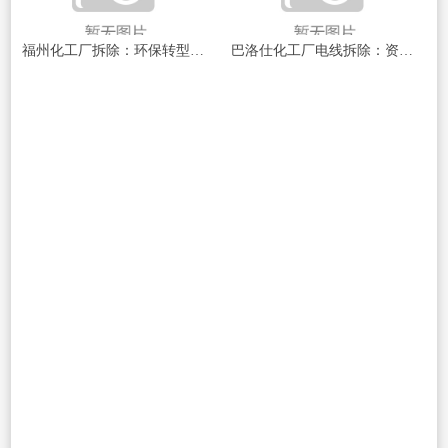
福州化工厂拆除：环保转型与都市更新的典范福州作为福建省会都市，近年来在都市进步和产业升级经过中，面临
巴洛仕化工厂电线拆除：资深过程与安全保障指南