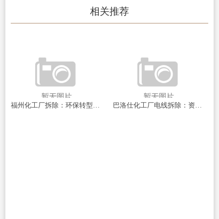
相关推荐
福州化工厂拆除：环保转型与都市更新的典范福州作为福建省会都市，近年来在都市进步和产业升级经过中，面临
巴洛仕化工厂电线拆除：资深过程与安全保障指南