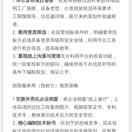
1
详尽发布项目需要
：在发布招标信息时务必详细说
明工厂规模、设备类型、介质残留状况环保要求、
工期预期等。信息越详细，吸引来的策划件就越精
准。
2.
善用资质筛选
：在设置招标条件时，明确要求投
标方必须具备资质等级和安全业绩，利用平台工具
进行初步筛选，提高标效率。
3.
重视线上沟通与澄清
充分利用平台的答疑功能，
统一回复投标方的疑问，确保所有方在信息对等的
条件下编制策划，保证公平。
拆除服务商（投标方）致胜策略
1
完善并亮化企业档案
：将企业档案“线上展厅”，上
传高清的过往工程案例图片、视频获奖证书、专利
技术等，整体展示技术实力和安全管控。
2.
精心编制技术标书
：区别于的价格竞争，应在投
标文件中突出针对该项目特点的专项策划、应急预