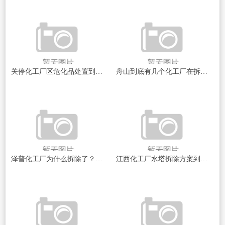
关停化工厂区危化品处置到底该怎么做？这份实操指南帮你少走弯路
舟山到底有几个化工厂在拆除？这事儿你得搞清楚
泽普化工厂为什么拆除了？背后真相没那么简单
江西化工厂水塔拆除方案到底怎么搞？这几个关键点你得知道